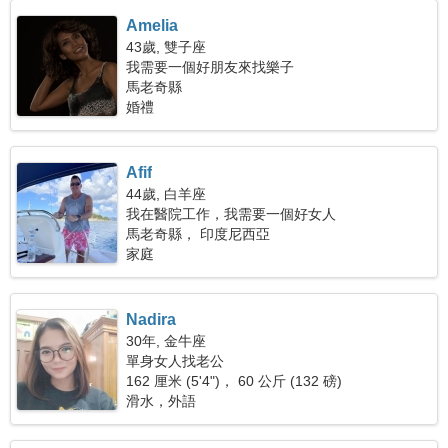
Amelia
43歲, 雙子座
我需要一個好朋友來找樂子
馬老奇縣
婚禮
Afif
44歲, 白羊座
我在醫院工作，我需要一個好女人
馬老奇縣， 印度尼西亞
家庭
Nadira
30年, 金牛座
單身女人找老公
162 厘米 (5'4")， 60 公斤 (132 磅)
滑水，外語