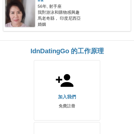
56年, 射手座
我對游泳和購物感興趣
馬老奇縣， 印度尼西亞
婚姻
IdnDatingGo 的工作原理
加入我們
免費註冊