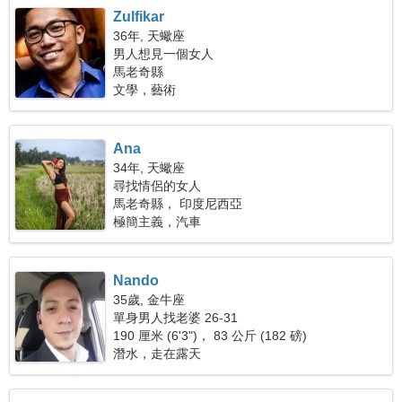
Zulfikar
36年, 天蠍座
男人想見一個女人
馬老奇縣
文學，藝術
Ana
34年, 天蠍座
尋找情侶的女人
馬老奇縣， 印度尼西亞
極簡主義，汽車
Nando
35歲, 金牛座
單身男人找老婆 26-31
190 厘米 (6'3")， 83 公斤 (182 磅)
潛水，走在露天