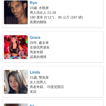
Ryo
23歲, 水瓶座
男人找女人 21-28
180 厘米 (5'11")， 85 公斤 (187 磅)
真實的關係
Grace
26年, 處女座
女孩找男朋友
馬老奇縣
認真的感情
Linda
21歲, 雙魚座
女人找男人
馬老奇縣， 印度尼西亞
友誼
Ira