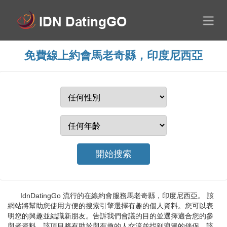
免費線上約會馬老奇縣，印度尼西亞
IdnDatingGo 流行的在線約會服務馬老奇縣，印度尼西亞。 該
網站將幫助您使用方便的搜索引擎選擇有趣的個人資料。您可以表
明您的興趣並結識新朋友。告訴我們會議的目的並選擇適合您的參
與者資料。該項目將有助於與有趣的人交流並找到浪漫的伴侶。該