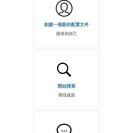
創建一個新的配置文件
描述你自己
開始搜索
尋找成員