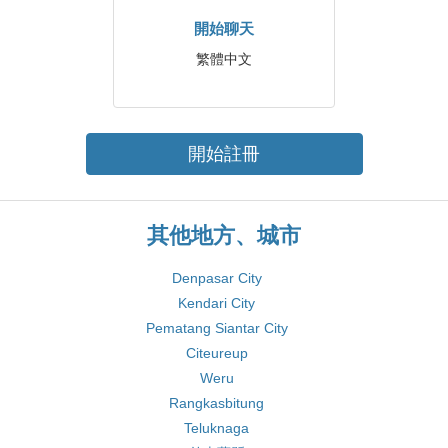
開始聊天
繁體中文
開始註冊
其他地方、城市
Denpasar City
Kendari City
Pematang Siantar City
Citeureup
Weru
Rangkasbitung
Teluknaga