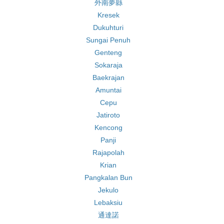
外南夢縣
Kresek
Dukuhturi
Sungai Penuh
Genteng
Sokaraja
Baekrajan
Amuntai
Cepu
Jatiroto
Kencong
Panji
Rajapolah
Krian
Pangkalan Bun
Jekulo
Lebaksiu
通達諾