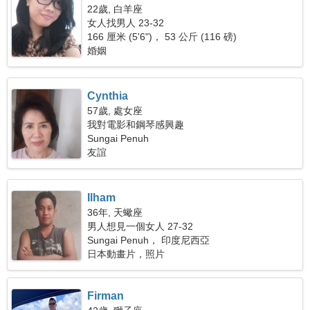
22歲, 白羊座
女人找男人 23-32
166 厘米 (5'6")， 53 公斤 (116 磅)
婚姻
Cynthia
57歲, 處女座
我對電影和鋼琴感興趣
Sungai Penuh
友誼
Ilham
36年, 天蠍座
男人想見一個女人 27-32
Sungai Penuh， 印度尼西亞
日本動畫片，照片
Firman