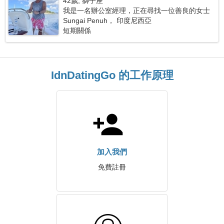
42歲, 獅子座
我是一名辦公室經理，正在尋找一位善良的女士
Sungai Penuh， 印度尼西亞
短期關係
IdnDatingGo 的工作原理
加入我們
免費註冊