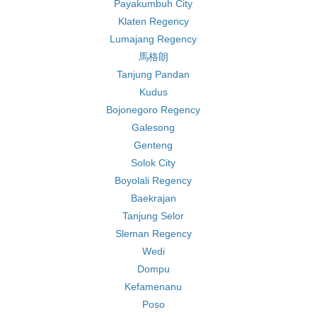
Payakumbuh City
Klaten Regency
Lumajang Regency
馬格朗
Tanjung Pandan
Kudus
Bojonegoro Regency
Galesong
Genteng
Solok City
Boyolali Regency
Baekrajan
Tanjung Selor
Sleman Regency
Wedi
Dompu
Kefamenanu
Poso