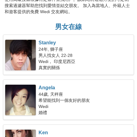
搜索過濾器幫助您找到愛情並結交朋友。 加入為當地人、外籍人士
和遊客提供的免費 Wedi 交友網站。
男女在線
Stanley
24年, 獅子座
男人找女人 22-28
Wedi， 印度尼西亞
真實的關係
Angela
44歲, 天秤座
希望能找到一個友好的朋友
Wedi
婚禮
Ken