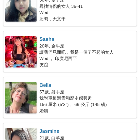
30年, 雙子座
尋找情侶的女人 36-41
Wedi
藍調，天文學
Sasha
26年, 金牛座
讓我們見面吧，我是一個了不起的女人
Wedi， 印度尼西亞
友誼
Bella
57歲, 射手座
我對單板滑雪和歷史感興趣
156 厘米 (5'2")， 66 公斤 (145 磅)
婚姻
Jasmine
21歲, 白羊座