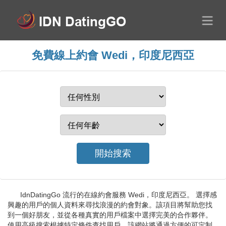
免費線上約會 Wedi，印度尼西亞
IdnDatingGo 流行的在線約會服務 Wedi，印度尼西亞。 選擇感
興趣的用戶的個人資料來尋找浪漫的約會對象。該項目將幫助您找
到一個好朋友，並從各種真實的用戶檔案中選擇完美的合作夥伴。
使用高級搜索根據特定條件查找用戶。該網站將通過方便的可定制