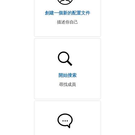
創建一個新的配置文件
描述你自己
開始搜索
尋找成員