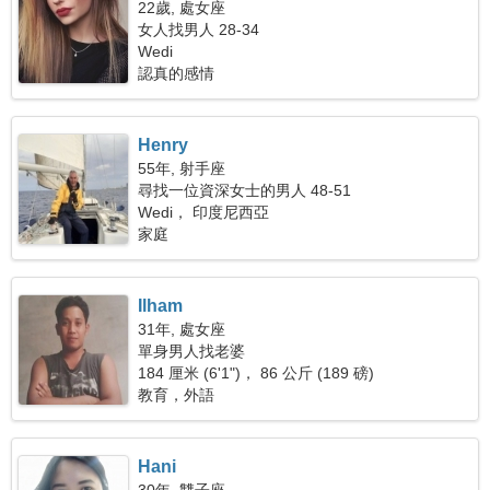
22歲, 處女座
女人找男人 28-34
Wedi
認真的感情
Henry
55年, 射手座
尋找一位資深女士的男人 48-51
Wedi， 印度尼西亞
家庭
Ilham
31年, 處女座
單身男人找老婆
184 厘米 (6'1")， 86 公斤 (189 磅)
教育，外語
Hani