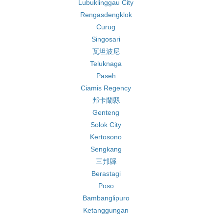
Lubuklinggau City
Rengasdengklok
Curug
Singosari
瓦坦波尼
Teluknaga
Paseh
Ciamis Regency
邦卡蘭縣
Genteng
Solok City
Kertosono
Sengkang
三邦縣
Berastagi
Poso
Bambanglipuro
Ketanggungan