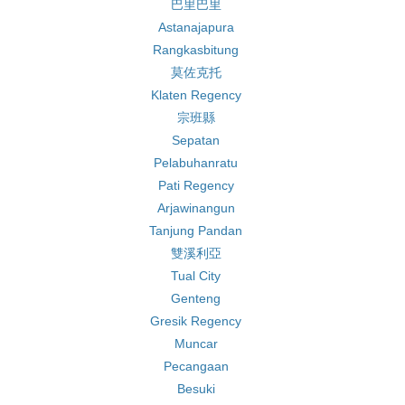
巴里巴里
Astanajapura
Rangkasbitung
莫佐克托
Klaten Regency
宗班縣
Sepatan
Pelabuhanratu
Pati Regency
Arjawinangun
Tanjung Pandan
雙溪利亞
Tual City
Genteng
Gresik Regency
Muncar
Pecangaan
Besuki