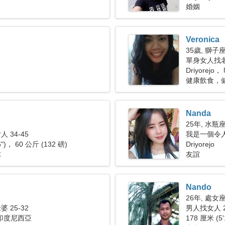
婚姻
Veronica
35歲, 獅子
單身女人找老公
Driyorej
健康飲食，
Nanda
25年, 水瓶
 34-45
我是一個令
6")， 60 公斤 (132 磅)
Driyorejo
球
友誼
Nando
26年, 處女
 25-32
男人找女人 2
， 印度尼西亞
178 厘米 (5'