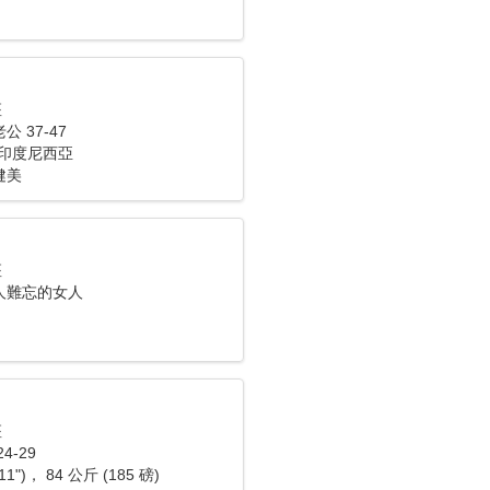
座
 37-47
o， 印度尼西亞
健美
座
人難忘的女人
座
4-29
11")， 84 公斤 (185 磅)