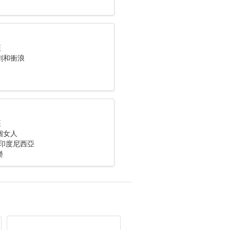
座
劇和衝浪
座
個女人
o， 印度尼西亞
樂