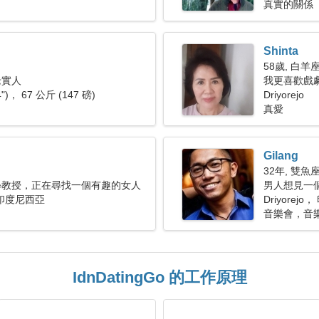
真實的關係
Shinta
58歲, 白羊
老實人
我更喜歡戲
4")， 67 公斤 (147 磅)
Driyorejo
真愛
Gilang
32年, 雙魚
學教授，正在尋找一個有趣的女人
男人想見一
， 印度尼西亞
Driyorej
音樂會，音
IdnDatingGo 的工作原理