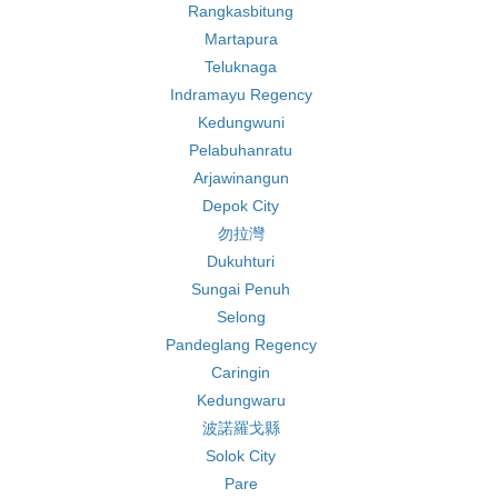
Rangkasbitung
Martapura
Teluknaga
Indramayu Regency
Kedungwuni
Pelabuhanratu
Arjawinangun
Depok City
勿拉灣
Dukuhturi
Sungai Penuh
Selong
Pandeglang Regency
Caringin
Kedungwaru
波諾羅戈縣
Solok City
Pare