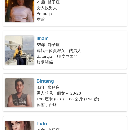
21歲, 雙子座
女人找男人
Baturaja
友誼
Imam
55年, 獅子座
尋找一位資深女士的男人
Baturaja， 印度尼西亞
短期關係
Bintang
33年, 水瓶座
男人想見一個女人 23-28
188 厘米 (6'3")， 88 公斤 (194 磅)
藝術，台球
Putri