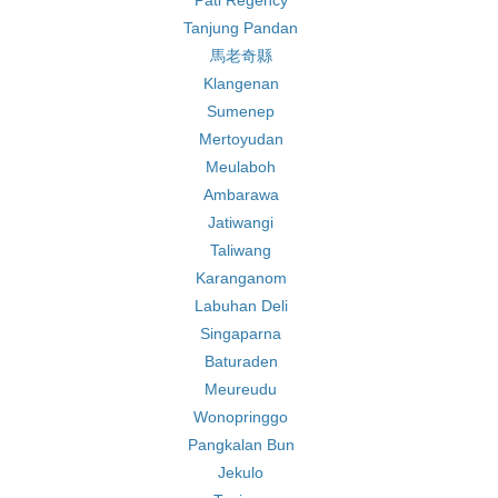
Pati Regency
Tanjung Pandan
馬老奇縣
Klangenan
Sumenep
Mertoyudan
Meulaboh
Ambarawa
Jatiwangi
Taliwang
Karanganom
Labuhan Deli
Singaparna
Baturaden
Meureudu
Wonopringgo
Pangkalan Bun
Jekulo