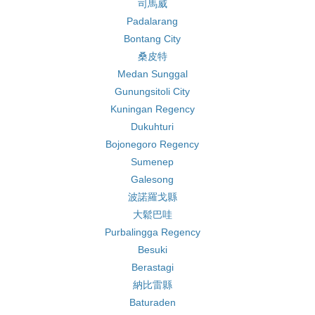
司馬威
Padalarang
Bontang City
桑皮特
Medan Sunggal
Gunungsitoli City
Kuningan Regency
Dukuhturi
Bojonegoro Regency
Sumenep
Galesong
波諾羅戈縣
大鬆巴哇
Purbalingga Regency
Besuki
Berastagi
納比雷縣
Baturaden