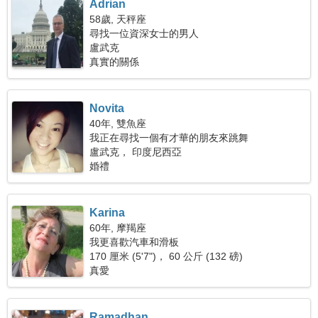
Adrian
58歲, 天秤座
尋找一位資深女士的男人
盧武克
真實的關係
Novita
40年, 雙魚座
我正在尋找一個有才華的朋友來跳舞
盧武克， 印度尼西亞
婚禮
Karina
60年, 摩羯座
我更喜歡汽車和滑板
170 厘米 (5'7")， 60 公斤 (132 磅)
真愛
Ramadhan