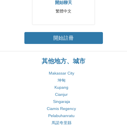
開始聊天
繁體中文
開始註冊
其他地方、城市
Makassar City
坤甸
Kupang
Cianjur
Singaraja
Ciamis Regency
Pelabuhanratu
馬諾夸里縣