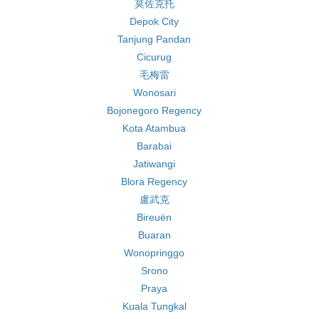
莫佐克托
Depok City
Tanjung Pandan
Cicurug
毛梅雷
Wonosari
Bojonegoro Regency
Kota Atambua
Barabai
Jatiwangi
Blora Regency
盧武克
Bireuën
Buaran
Wonopringgo
Srono
Praya
Kuala Tungkal