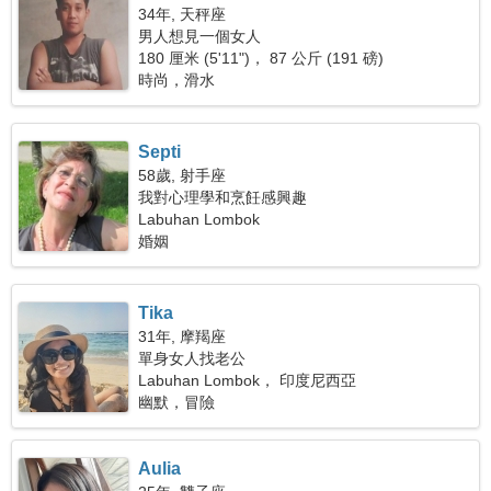
34年, 天秤座
男人想見一個女人
180 厘米 (5'11")， 87 公斤 (191 磅)
時尚，滑水
Septi
58歲, 射手座
我對心理學和烹飪感興趣
Labuhan Lombok
婚姻
Tika
31年, 摩羯座
單身女人找老公
Labuhan Lombok， 印度尼西亞
幽默，冒險
Aulia