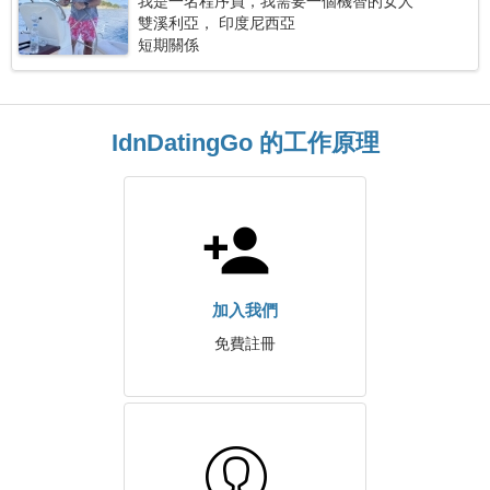
我是一名程序員，我需要一個機智的女人
雙溪利亞， 印度尼西亞
短期關係
IdnDatingGo 的工作原理
加入我們
免費註冊