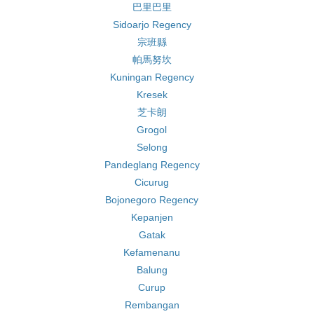
巴里巴里
Sidoarjo Regency
宗班縣
帕馬努坎
Kuningan Regency
Kresek
芝卡朗
Grogol
Selong
Pandeglang Regency
Cicurug
Bojonegoro Regency
Kepanjen
Gatak
Kefamenanu
Balung
Curup
Rembangan