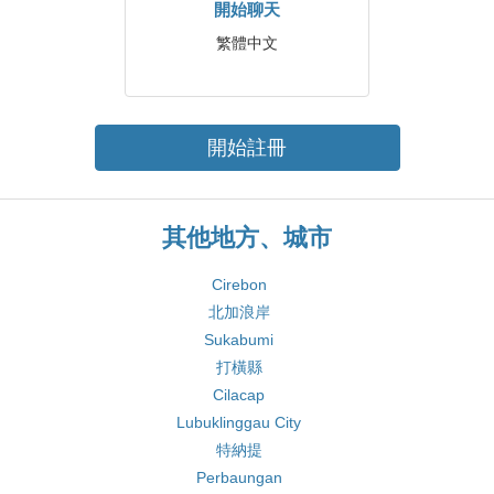
開始聊天
繁體中文
開始註冊
其他地方、城市
Cirebon
北加浪岸
Sukabumi
打橫縣
Cilacap
Lubuklinggau City
特納提
Perbaungan