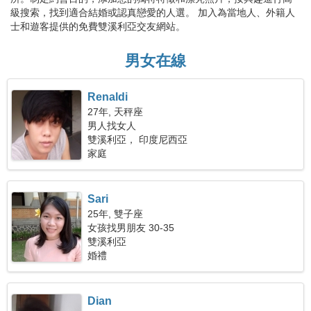
級搜索，找到適合結婚或認真戀愛的人選。 加入為當地人、外籍人
士和遊客提供的免費雙溪利亞交友網站。
男女在線
Renaldi
27年, 天秤座
男人找女人
雙溪利亞， 印度尼西亞
家庭
Sari
25年, 雙子座
女孩找男朋友 30-35
雙溪利亞
婚禮
Dian