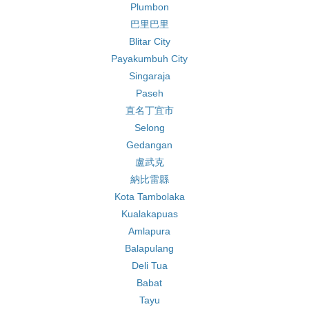
Plumbon
巴里巴里
Blitar City
Payakumbuh City
Singaraja
Paseh
直名丁宜市
Selong
Gedangan
盧武克
納比雷縣
Kota Tambolaka
Kualakapuas
Amlapura
Balapulang
Deli Tua
Babat
Tayu