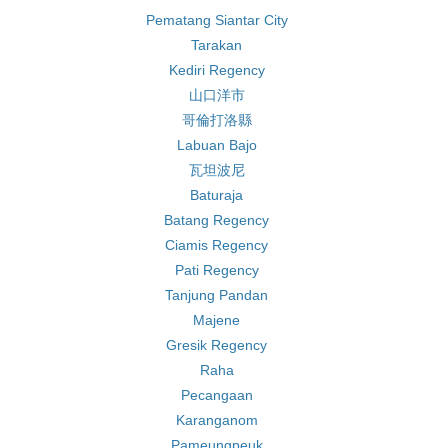
Pematang Siantar City
Tarakan
Kediri Regency
山口洋市
哥倫打洛縣
Labuan Bajo
瓦坦波尼
Baturaja
Batang Regency
Ciamis Regency
Pati Regency
Tanjung Pandan
Majene
Gresik Regency
Raha
Pecangaan
Karanganom
Pameungpeuk