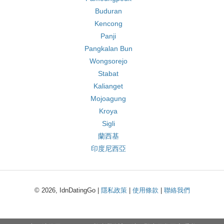
Buduran
Kencong
Panji
Pangkalan Bun
Wongsorejo
Stabat
Kalianget
Mojoagung
Kroya
Sigli
蘭西基
印度尼西亞
© 2026, IdnDatingGo |
隱私政策
|
使用條款
|
聯絡我們