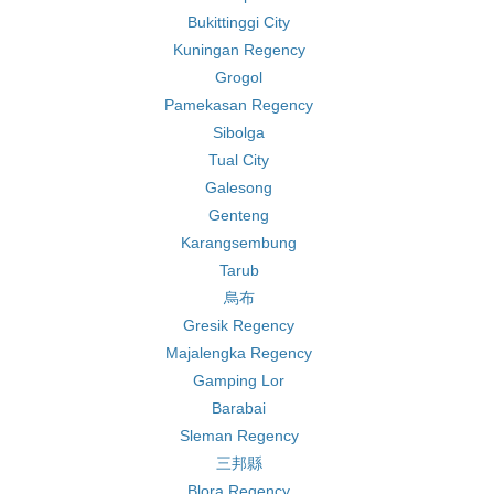
Bukittinggi City
Kuningan Regency
Grogol
Pamekasan Regency
Sibolga
Tual City
Galesong
Genteng
Karangsembung
Tarub
烏布
Gresik Regency
Majalengka Regency
Gamping Lor
Barabai
Sleman Regency
三邦縣
Blora Regency