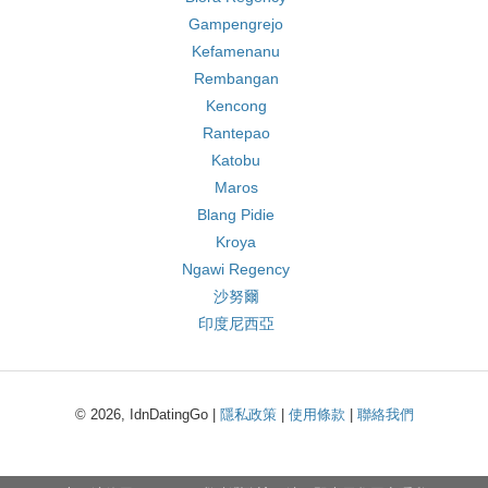
Gampengrejo
Kefamenanu
Rembangan
Kencong
Rantepao
Katobu
Maros
Blang Pidie
Kroya
Ngawi Regency
沙努爾
印度尼西亞
© 2026, IdnDatingGo |
隱私政策
|
使用條款
|
聯絡我們