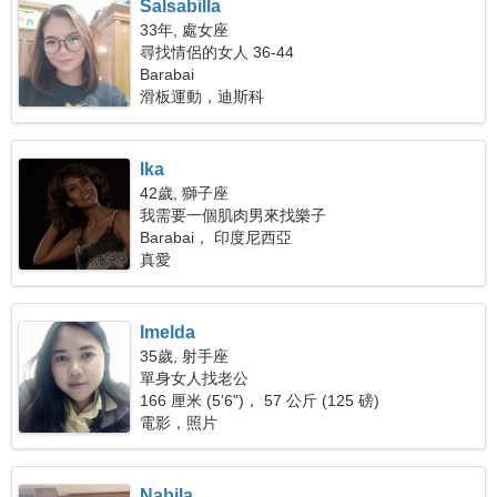
Salsabilla
33年, 處女座
尋找情侶的女人 36-44
Barabai
滑板運動，迪斯科
Ika
42歲, 獅子座
我需要一個肌肉男來找樂子
Barabai， 印度尼西亞
真愛
Imelda
35歲, 射手座
單身女人找老公
166 厘米 (5'6")， 57 公斤 (125 磅)
電影，照片
Nabila