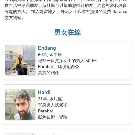
實生活中結識朋友。該社區可以幫助您找到朋友、約會對象和許多
有趣的熟人。 加入為當地人、外籍人士和遊客提供的免費 Barabai
交友網站。
男女在線
Endang
60年, 金牛座
尋找一位資深女士的男人 50-56
Barabai， 印度尼西亞
真實的關係
Hardi
31年, 水瓶座
單身男人找老婆
Barabai
戲劇藝術，冒險