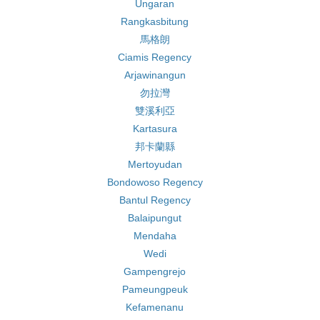
Ungaran
Rangkasbitung
馬格朗
Ciamis Regency
Arjawinangun
勿拉灣
雙溪利亞
Kartasura
邦卡蘭縣
Mertoyudan
Bondowoso Regency
Bantul Regency
Balaipungut
Mendaha
Wedi
Gampengrejo
Pameungpeuk
Kefamenanu