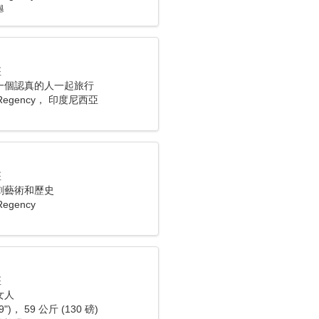
舉
座
一個認真的人一起旅行
 Regency， 印度尼西亞
座
劇藝術和歷史
Regency
座
女人
9")， 59 公斤 (130 磅)