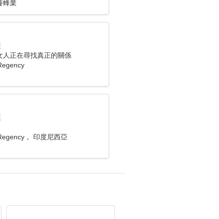
養蜂業
座
女人正在尋找真正的關係
Regency
座
 Regency， 印度尼西亞