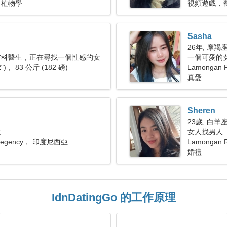
，植物學
視頻遊戲，
Sasha
26年, 摩羯
膚科醫生，正在尋找一個性感的女
一個可愛的
2")， 83 公斤 (182 磅)
Lamongan 
真愛
Sheren
23歲, 白羊
友
女人找男人
 Regency， 印度尼西亞
Lamongan
婚禮
IdnDatingGo 的工作原理