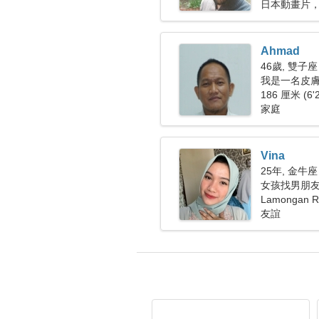
日本動畫片
Ahmad
46歲, 雙子座
我是一名皮
人
186 厘米 (6'
家庭
Vina
25年, 金牛座
女孩找男朋
Lamongan
友誼