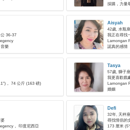
採購，力量
Aisyah
42歲, 水瓶
 36-37
我正在尋找
egency
Lamongan
（音樂
認真的感情
Tasya
57歲, 獅子
我更喜歡戲
11")， 74 公斤 (163 磅)
Lamongan 
婚姻
Defi
32年, 天秤
老婆
尋找情侶的
 Regency， 印度尼西亞
173 厘米 (5'