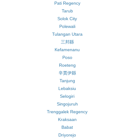
Pati Regency
Tarub
Solok City
Polewali
Tulangan Utara
三邦縣
Kefamenanu
Poso
Roeteng
辛賈伊縣
Tanjung
Lebaksiu
Selogiri
Singojuruh
Trenggalek Regency
Kraksaan
Babat
Driyorejo