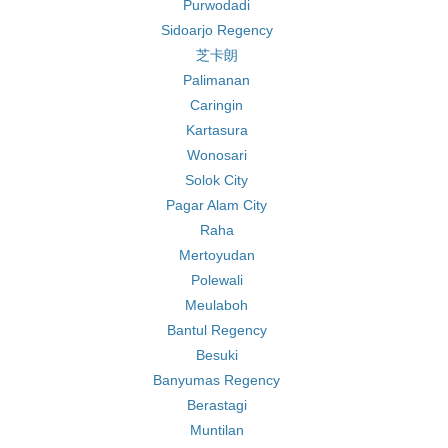
Purwodadi
Sidoarjo Regency
芝卡朗
Palimanan
Caringin
Kartasura
Wonosari
Solok City
Pagar Alam City
Raha
Mertoyudan
Polewali
Meulaboh
Bantul Regency
Besuki
Banyumas Regency
Berastagi
Muntilan