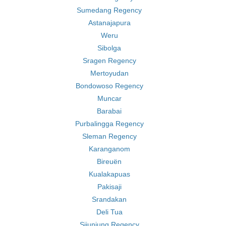
Sumedang Regency
Astanajapura
Weru
Sibolga
Sragen Regency
Mertoyudan
Bondowoso Regency
Muncar
Barabai
Purbalingga Regency
Sleman Regency
Karanganom
Bireuën
Kualakapuas
Pakisaji
Srandakan
Deli Tua
Sijunjung Regency