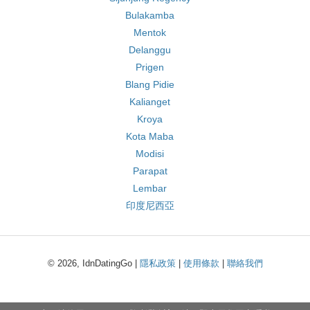
Bulakamba
Mentok
Delanggu
Prigen
Blang Pidie
Kalianget
Kroya
Kota Maba
Modisi
Parapat
Lembar
印度尼西亞
© 2026, IdnDatingGo |
隱私政策
|
使用條款
|
聯絡我們