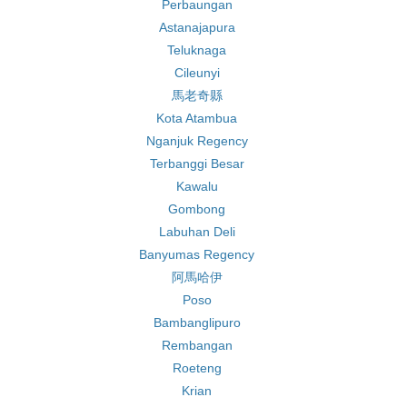
Perbaungan
Astanajapura
Teluknaga
Cileunyi
馬老奇縣
Kota Atambua
Nganjuk Regency
Terbanggi Besar
Kawalu
Gombong
Labuhan Deli
Banyumas Regency
阿馬哈伊
Poso
Bambanglipuro
Rembangan
Roeteng
Krian