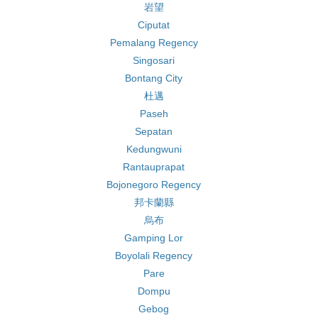
岩望
Ciputat
Pemalang Regency
Singosari
Bontang City
杜邁
Paseh
Sepatan
Kedungwuni
Rantauprapat
Bojonegoro Regency
邦卡蘭縣
烏布
Gamping Lor
Boyolali Regency
Pare
Dompu
Gebog