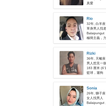
真愛
Rio
32年, 白羊座
單身男人找老婆
Balaipungut
極簡主義，
Rizki
36年, 天蠍座
男人想見一個女
183 厘米 (6'
籃球，遛狗
Sonia
26年, 獅子座
女人找男人
Balaipung