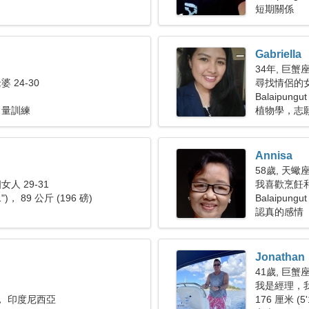
短期關係
Gabriella
34年, 巨蟹
 24-30
尋找情侶的女人
Balaipun
力量訓練
植物學，志
Annisa
58歲, 天蠍
人 29-31
我喜歡烹飪
1")， 89 公斤 (196 磅)
Balaipungut
認真的感情
Jonathan
41歲, 巨蟹
我是經理，
ut， 印度尼西亞
176 厘米 (5'