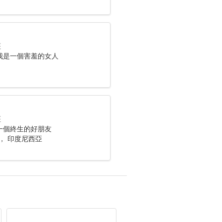
座
我是一個害羞的女人
座
一個終生的好朋友
gut， 印度尼西亞