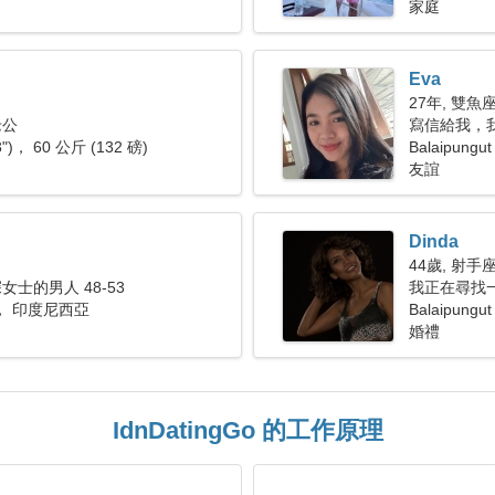
家庭
Eva
27年, 雙魚
老公
寫信給我，
3")， 60 公斤 (132 磅)
Balaipungut
友誼
Dinda
44歲, 射手
士的男人 48-53
我正在尋找
ut， 印度尼西亞
Balaipun
婚禮
IdnDatingGo 的工作原理