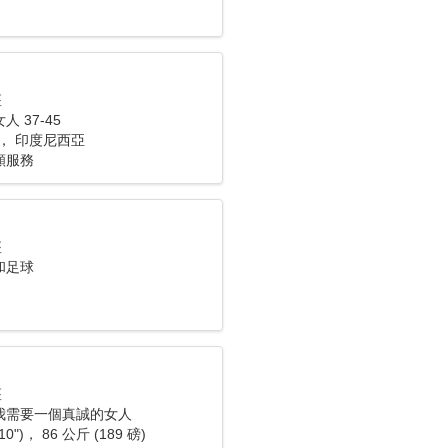
座
 37-45
gut， 印度尼西亞
願服務
座
和足球
座
我需要一個真誠的女人
10")， 86 公斤 (189 磅)