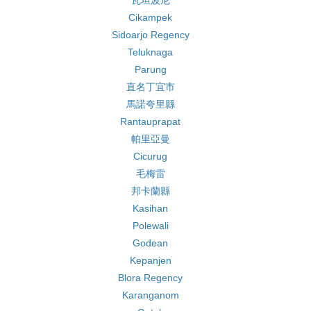
瓦坦波尼
Cikampek
Sidoarjo Regency
Teluknaga
Parung
直名丁宜市
馬諾夸里縣
Rantauprapat
帕里亞曼
Cicurug
毛梅雷
邦卡蘭縣
Kasihan
Polewali
Godean
Kepanjen
Blora Regency
Karanganom