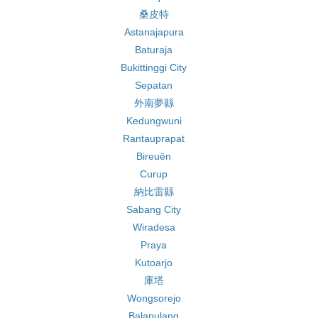
桑皮特
Astanajapura
Baturaja
Bukittinggi City
Sepatan
外南夢縣
Kedungwuni
Rantauprapat
Bireuën
Curup
納比雷縣
Sabang City
Wiradesa
Praya
Kutoarjo
庫塔
Wongsorejo
Balapulang