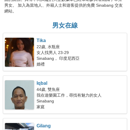
男女。 加入為當地人、外籍人士和遊客提供的免費 Sinabang 交友
網站。
男女在線
Tika
22歲, 水瓶座
女人找男人 23-29
Sinabang， 印度尼西亞
婚禮
Iqbal
44歲, 雙魚座
我在遊樂園工作，尋找有魅力的女人
Sinabang
家庭
Gilang