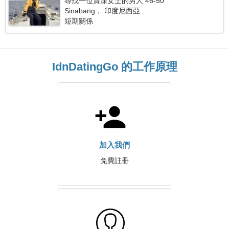
尋找一位資深女士的男人 46-50
Sinabang， 印度尼西亞
短期關係
IdnDatingGo 的工作原理
加入我們
免費註冊