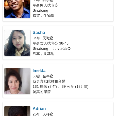
36年, 射手座
單身男人找老婆
Sinabang
購買，生物學
Sasha
34年, 天蠍座
單身女人找老公 38-45
Sinabang， 印度尼西亞
汽車，跳基地
Imelda
58歲, 金牛座
我更喜歡跳舞和音樂
161 厘米 (5'4")， 69 公斤 (152 磅)
認真的感情
Adrian
25年, 天秤座