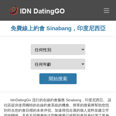
免費線上約會 Sinabang，印度尼西亞
IdnDatingGo 流行的在線約會服務 Sinabang，印度尼西亞。 該
社區提供使用獨特的在線約會系統的機會。簡單的搜索將幫助您找
到符合您約會目標的未來伴侶。加速尋找合適的個人資料並建立牢
固的關係。具有不同興趣的大型數據庫已經幫助參與者結識了單身