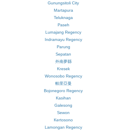
Gunungsitoli City
Martapura
Teluknaga
Paseh
Lumajang Regency
Indramayu Regency
Parung
Sepatan
外南夢縣
Kresek
Wonosobo Regency
帕里亞曼
Bojonegoro Regency
Kasihan
Galesong
Sewon
Kertosono
Lamongan Regency