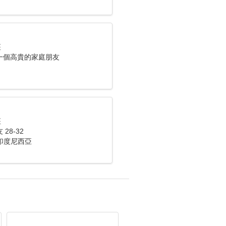
座
一個高貴的家庭朋友
座
28-32
， 印度尼西亞