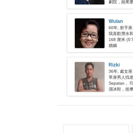
劇院，蘋果
Wulan
60年, 射手座
我喜歡潛水
168 厘米 (5'
婚姻
Rizki
36年, 處女座
單身男人找老婆
Sepatan，
溜冰鞋，按