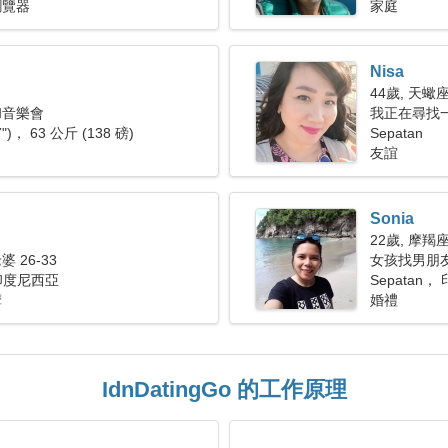
瀏覽器
家庭
Nisa
44歲, 天蠍
和音樂會
我正在尋找
7")， 63 公斤 (138 磅)
Sepatan
友誼
Sonia
22歲, 摩羯
 26-33
女孩找男朋友 
 印度尼西亞
Sepatan
摩
婚禮
IdnDatingGo 的工作原理