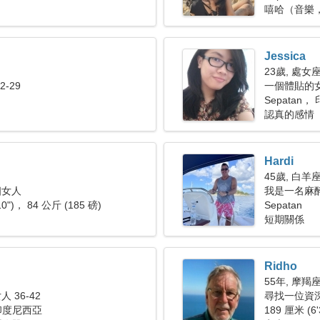
嘻哈（音樂
Jessica
23歲, 處女
-29
一個體貼的
Sepatan
認真的感情
Hardi
45歲, 白羊
個女人
我是一名麻
10")， 84 公斤 (185 磅)
Sepatan
短期關係
Ridho
55年, 摩羯
 36-42
尋找一位資
 印度尼西亞
189 厘米 (6'