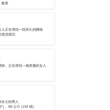
，教育
座
女人正在尋找一段持久的關係
， 印度尼西亞
座
醉師，正在尋找一個美麗的女人
座
深女士的男人
3")， 88 公斤 (194 磅)