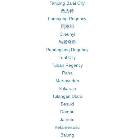
Tanjung Balai City
桑皮特
Lumajang Regency
馬格朗
Cileunyi
馬老奇縣
Pandeglang Regency
Tual City
Tuban Regency
Raha
Mertoyudan
Sokaraja
Tulangan Utara
Besuki
Dompu
Jatiroto
Kefamenanu
Balung