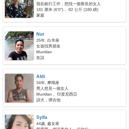
我在銀行工作，想找一個善良的女人
181 厘米 (6'0")， 82 公斤 (180 磅)
家庭
Nur
25年, 白羊座
女孩找男朋友
Muntilan
友誼
Aldi
34年, 摩羯座
男人想見一個女人
Muntilan， 印度尼西亞
訓犬，彈吉他
Syifa
44歲, 處女座