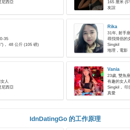
 印度尼西亞
165 厘米 (5'
友誼
Rika
31年, 射手
-35
尋找情侶的女人
6")， 48 公斤 (105 磅)
Singkil
地理，電影
Vania
23歲, 雙魚
個女人
有趣的女人
 印度尼西亞
Singkil，
真愛
IdnDatingGo 的工作原理