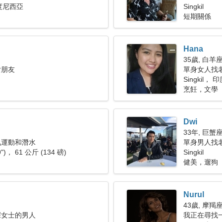
 印度尼西亞
Singkil
短期關係
Hana
35歲, 白羊
女朋友
單身女人找老公
Singkil，
烹飪，文學
Dwi
33年, 巨蟹
氧運動和潛水
單身男人找
9")， 61 公斤 (134 磅)
Singkil
健美，遛狗
Nurul
43歲, 摩羯
深女士的男人
我正在尋找