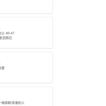
座
 40-47
 印度尼西亞
座
老婆
座
一個喜歡浪漫的人