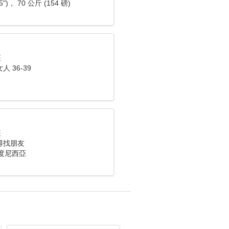
5")， 70 公斤 (154 磅)
座
 36-39
座
尋找朋友
 印度尼西亞