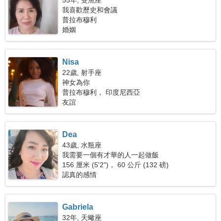
55年, 雙魚座
我喜歡歷史和會議
普拉布穆利
婚姻
Nisa
22歲, 射手座
神女為你
普拉布穆利， 印度尼西亞
友誼
Dea
43歲, 水瓶座
我需要一個有才華的人一起做飯
156 厘米 (5'2")， 60 公斤 (132 磅)
認真的感情
Gabriela
32年, 天蠍座