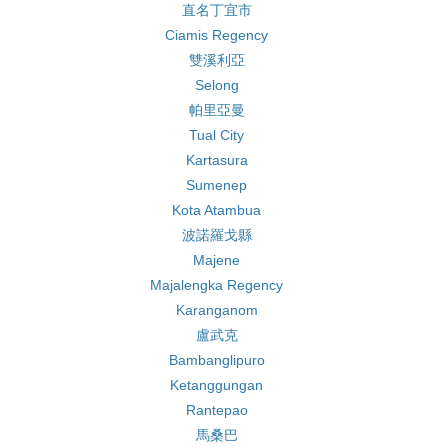
直名丁宜市
Ciamis Regency
雙溪利亞
Selong
帕里亞曼
Tual City
Kartasura
Sumenep
Kota Atambua
波諾羅戈縣
Majene
Majalengka Regency
Karanganom
盧武克
Bambanglipuro
Ketanggungan
Rantepao
馬桑巴