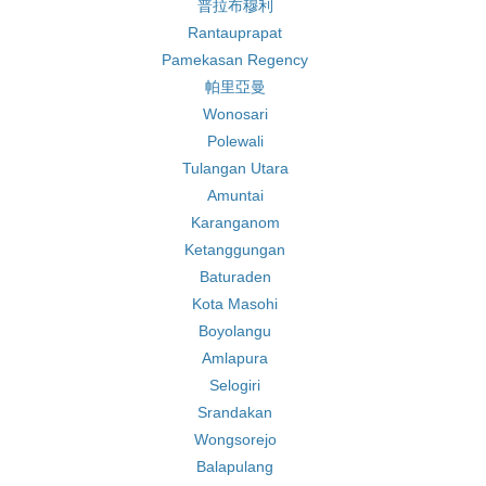
普拉布穆利
Rantauprapat
Pamekasan Regency
帕里亞曼
Wonosari
Polewali
Tulangan Utara
Amuntai
Karanganom
Ketanggungan
Baturaden
Kota Masohi
Boyolangu
Amlapura
Selogiri
Srandakan
Wongsorejo
Balapulang