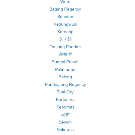
Weru
Batang Regency
Sepatan
Kedungwuni
Soreang
芝卡朗
Tanjung Pandan
勿拉灣
Sungai Penuh
Palimanan
Selong
Pandeglang Regency
Tual City
Kartasura
Kebomas
烏布
Sewon
Sokaraja