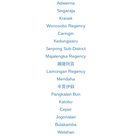
Adiwerna
Singaraja
Kresek
Wonosobo Regency
Caringin
Kedungwaru
Serpong Sub-District
Majalengka Regency
圖隆阿貢
Lamongan Regency
Mendaha
辛賈伊縣
Pangkalan Bun
Katobu
Ceper
Jogonalan
Bulakamba
Welahan